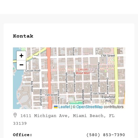
Kontak
+
−
Leaflet
|
©
OpenStreetMap
contributors
1611 Michigan Ave, Miami Beach, FL
33139
Office:
(580) 853-7390