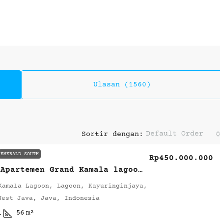
Ulasan (1560)
Default Order
Sortir dengan:
EMERALD SOUTH
Rp450.000.000
Dijual Apartemen Grand Kamala lagoon type 2BR harga 450jt nego sampai deal
Kamala Lagoon, Lagoon, Kayuringinjaya,
West Java, Java, Indonesia
1
56
m²