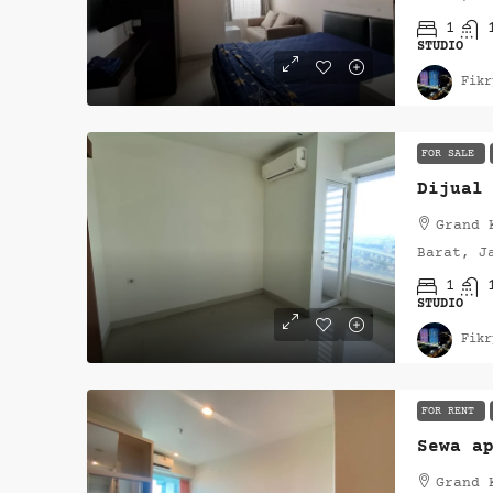
1
STUDIO
Fikr
FOR SALE
Grand 
Barat, J
1
STUDIO
Fikr
FOR RENT
Sewa a
Grand 