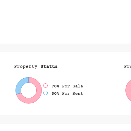
Property
Status
Pr
70%
For Sale
30%
For Rent