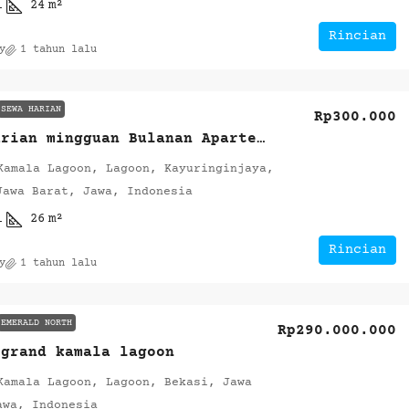
1
24
m²
Rincian
y
1 tahun lalu
SEWA HARIAN
Rp300.000
Sewa Harian mingguan Bulanan Apartemen Grand Kamala Lagoon
Kamala Lagoon, Lagoon, Kayuringinjaya,
Jawa Barat, Jawa, Indonesia
1
26
m²
Rincian
y
1 tahun lalu
EMERALD NORTH
Rp290.000.000
 grand kamala lagoon
Kamala Lagoon, Lagoon, Bekasi, Jawa
awa, Indonesia