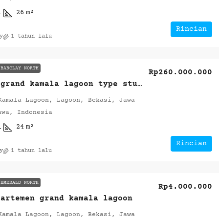
1
26
m²
Rincian
y
1 tahun lalu
BARCLAY NORTH
Rp260.000.000
Dijual grand kamala lagoon type studio
Kamala Lagoon, Lagoon, Bekasi, Jawa
awa, Indonesia
1
24
m²
Rincian
y
1 tahun lalu
EMERALD NORTH
Rp4.000.000
partemen grand kamala lagoon
Kamala Lagoon, Lagoon, Bekasi, Jawa