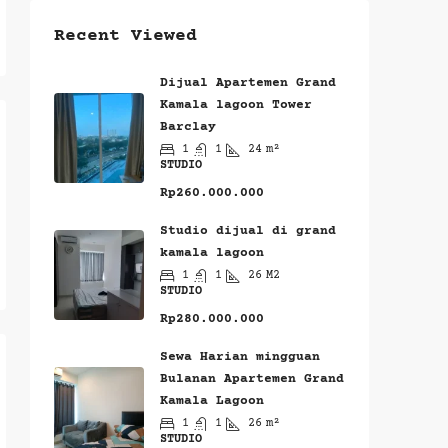
Recent Viewed
Dijual Apartemen Grand
Kamala lagoon Tower
Barclay
1
1
24
m²
STUDIO
Rp260.000.000
Studio dijual di grand
kamala lagoon
1
1
26
M2
STUDIO
Rp280.000.000
Sewa Harian mingguan
Bulanan Apartemen Grand
Kamala Lagoon
1
1
26
m²
STUDIO