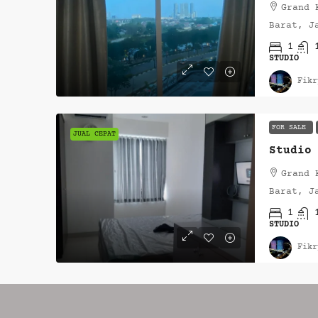
Grand 
Barat, J
1
STUDIO
Fikr
FOR SALE
JUAL CEPAT
Studio
Grand 
Barat, J
1
STUDIO
Fikr