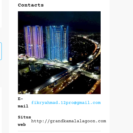
Contacts
E-
fikryahmad.12pro@gmail.com
mail
Situs
http://grandkamalalagoon.com
web