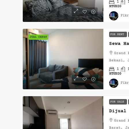
1
STUDIO
Fikr
FOR RENT
JUAL CEPAT
Grand 
Bekasi, 
1
STUDIO
Fikr
FOR SALE
Dijual
Grand 
Barat, J