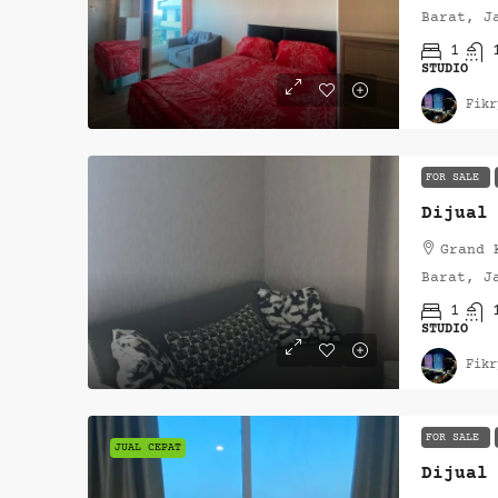
Barat, J
1
STUDIO
Fikr
FOR SALE
Grand 
Barat, J
1
STUDIO
Fikr
FOR SALE
JUAL CEPAT