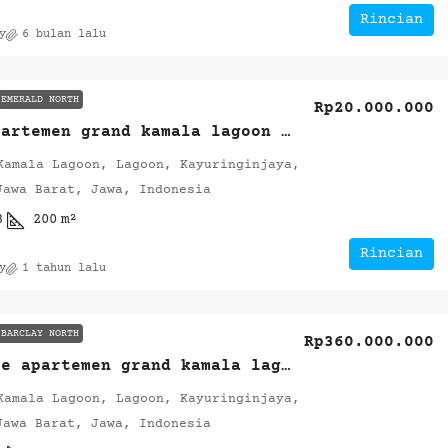
Rincian
y
6 bulan lalu
EMERALD NORTH
Rp20.000.000
Sewa apartemen grand kamala lagoon type 3Br
Kamala Lagoon, Lagoon, Kayuringinjaya,
Jawa Barat, Jawa, Indonesia
3
200
m²
Rincian
y
1 tahun lalu
BARCLAY NORTH
Rp360.000.000
For Sale apartemen grand kamala lagoon type studio
Kamala Lagoon, Lagoon, Kayuringinjaya,
Jawa Barat, Jawa, Indonesia