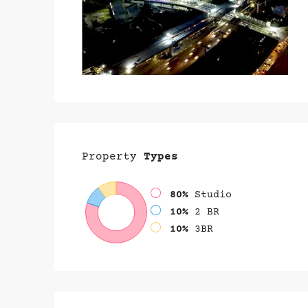
Property
Types
80%
Studio
10%
2 BR
10%
3BR