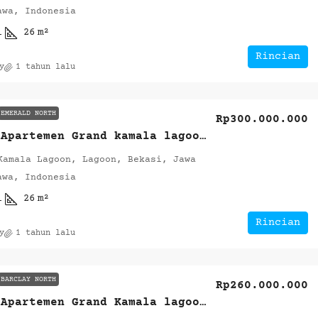
awa, Indonesia
1
26
m²
Rincian
y
1 tahun lalu
EMERALD NORTH
Rp300.000.000
Dijual Apartemen Grand kamala lagoon Tower Emerald
Kamala Lagoon, Lagoon, Bekasi, Jawa
awa, Indonesia
1
26
m²
Rincian
y
1 tahun lalu
BARCLAY NORTH
Rp260.000.000
Dijual Apartemen Grand Kamala lagoon Tower Barclay