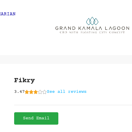
HARIAN
Fikry
3.47
See all reviews
Send Email