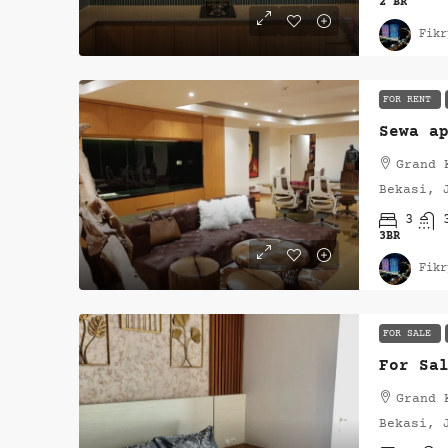
2 BR
Fikr
FOR RENT
Grand 
Bekasi, 
3
3BR
Fikr
FOR SALE
Grand 
Bekasi, 