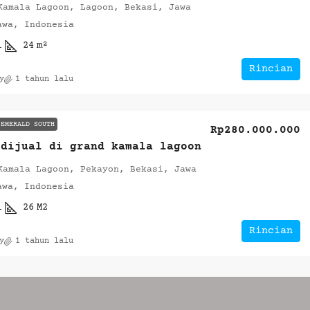
Kamala Lagoon, Lagoon, Bekasi, Jawa
awa, Indonesia
1
24
m²
Rincian
y
1 tahun lalu
EMERALD SOUTH
Rp280.000.000
 dijual di grand kamala lagoon
Kamala Lagoon, Pekayon, Bekasi, Jawa
awa, Indonesia
1
26
M2
Rincian
y
1 tahun lalu