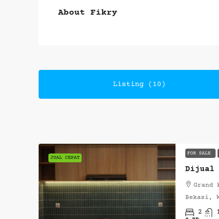
About Fikry
Listing (10)
FOR SALE
JUAL CEPAT
Grand 
Bekasi, 
2